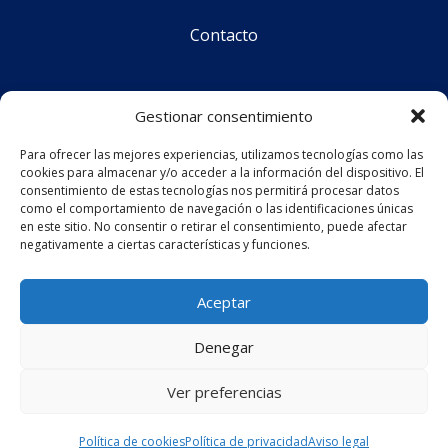
Contacto
Síguenos
Gestionar consentimiento
Para ofrecer las mejores experiencias, utilizamos tecnologías como las
cookies para almacenar y/o acceder a la información del dispositivo. El
CS Corporate Advisors © 2025
consentimiento de estas tecnologías nos permitirá procesar datos
como el comportamiento de navegación o las identificaciones únicas
en este sitio. No consentir o retirar el consentimiento, puede afectar
negativamente a ciertas características y funciones.
Aviso legal
Política de privacidad
Aceptar
Política de cookies (UE)
Denegar
Ver preferencias
Diseño web
por
Mediatics
Política de cookies
Política de privacidad
Aviso legal