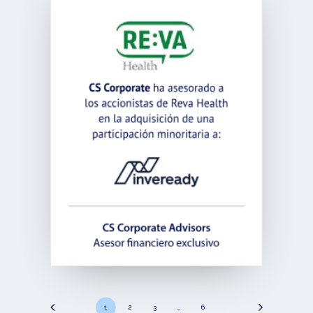
1
2
3
…
6