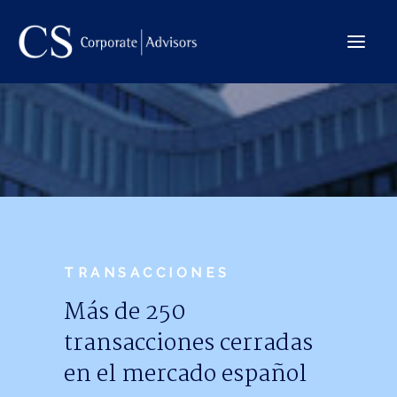
La Firma
Internacional
Servicios
Equipo
Transacciones
TRANSACCIONES
Más de 250
transacciones cerradas
CONTACTO →
en el mercado español