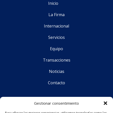
Inicio
La Firma
Internacional
Servicios
Equipo
Transacciones
Noticias
Contacto
Síguenos
Gestionar consentimiento
Para ofrecer las mejores experiencias, utilizamos tecnologías como las