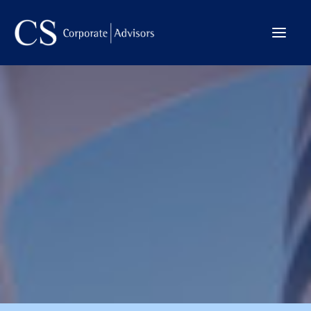
La Firma
Internacional
Servicios
Equipo
Transacciones
CONTACTO →