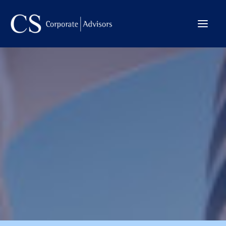
La Firma
Internacional
Servicios
Equipo
Transacciones
CONTACTO →