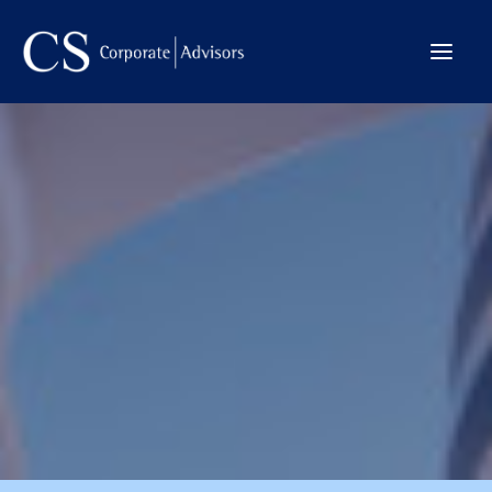
La Firma
Internacional
Servicios
Equipo
Transacciones
CONTACTO →