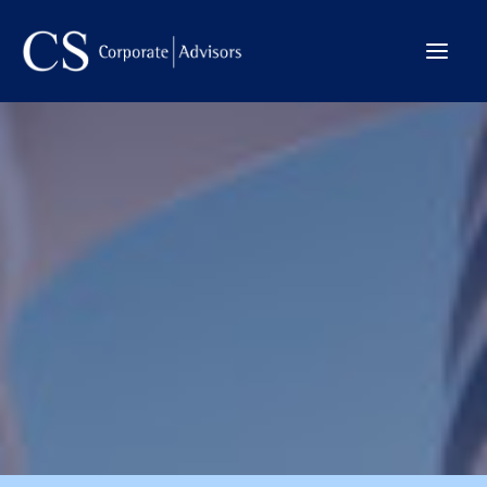
La Firma
Internacional
Servicios
Equipo
Transacciones
CONTACTO →