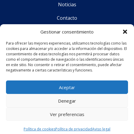
Noticias
Contacto
Gestionar consentimiento
Para ofrecer las mejores experiencias, utilizamos tecnologías como las
cookies para almacenar y/o acceder a la información del dispositivo. El
consentimiento de estas tecnologías nos permitirá procesar datos
como el comportamiento de navegación o las identificaciones únicas
CS Corporate Advisors © 2025
en este sitio. No consentir o retirar el consentimiento, puede afectar
negativamente a ciertas características y funciones.
Aviso legal
Aceptar
Política de privacidad
Denegar
Política de cookies (UE)
Ver preferencias
Política de cookies
Política de privacidad
Aviso legal
Diseño web
por
Mediatics