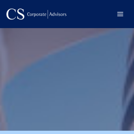
La Firma
Internacional
Servicios
Equipo
Transacciones
CONTACTO →