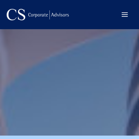
La Firma
Internacional
Servicios
Equipo
Transacciones
CONTACTO →