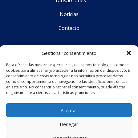
Transacciones
Noticias
Contacto
Síguenos
Gestionar consentimiento
Para ofrecer las mejores experiencias, utilizamos tecnologías como las
cookies para almacenar y/o acceder a la información del dispositivo. El
CS Corporate Advisors © 2025
consentimiento de estas tecnologías nos permitirá procesar datos
como el comportamiento de navegación o las identificaciones únicas
en este sitio. No consentir o retirar el consentimiento, puede afectar
negativamente a ciertas características y funciones.
Aviso legal
Política de privacidad
Aceptar
Política de cookies (UE)
Denegar
Ver preferencias