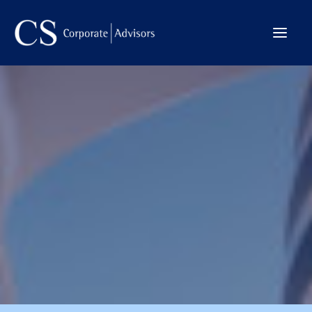
La Firma
Internacional
Servicios
Equipo
Transacciones
CONTACTO →