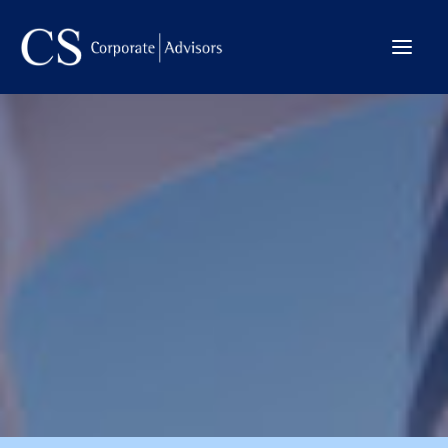
La Firma
Internacional
Servicios
Equipo
Transacciones
CONTACTO →