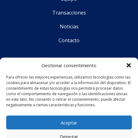
Transacciones
Noticias
Contacto
Síguenos
Gestionar consentimiento
Para ofrecer las mejores experiencias, utilizamos tecnologías como las
cookies para almacenar y/o acceder a la información del dispositivo. El
CS Corporate Advisors © 2025
consentimiento de estas tecnologías nos permitirá procesar datos
como el comportamiento de navegación o las identificaciones únicas
en este sitio. No consentir o retirar el consentimiento, puede afectar
negativamente a ciertas características y funciones.
Aviso legal
Política de privacidad
Aceptar
Política de cookies (UE)
Denegar