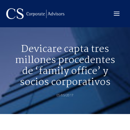
La Firma
Devicare capta tres
Internacional
millones procedentes
Servicios
de ‘family office’ y
Equipo
socios corporativos
Transacciones
05/05/2017
CONTACTO →