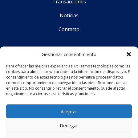
Transacciones
Noticias
Contacto
Síguenos
Gestionar consentimiento
Para ofrecer las mejores experiencias, utilizamos tecnologías como las
cookies para almacenar y/o acceder a la información del dispositivo. El
CS Corporate Advisors © 2025
consentimiento de estas tecnologías nos permitirá procesar datos
como el comportamiento de navegación o las identificaciones únicas
en este sitio. No consentir o retirar el consentimiento, puede afectar
negativamente a ciertas características y funciones.
Aviso legal
Política de privacidad
Aceptar
Política de cookies (UE)
Denegar