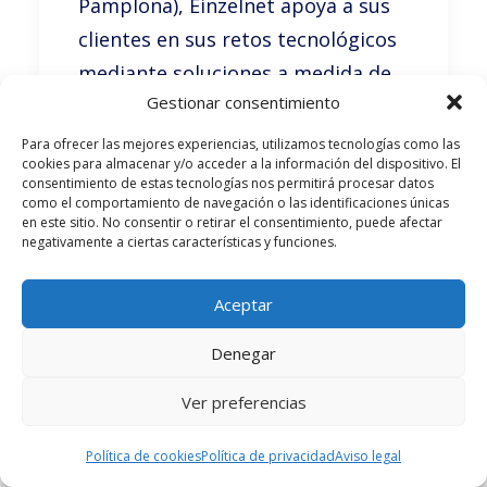
Pamplona), Einzelnet apoya a sus
clientes en sus retos tecnológicos
mediante soluciones a medida de
Gestionar consentimiento
infraestructura y movilidad. La
compañía es uno de los mayores
Para ofrecer las mejores experiencias, utilizamos tecnologías como las
cookies para almacenar y/o acceder a la información del dispositivo. El
especialistas independientes de
consentimiento de estas tecnologías nos permitirá procesar datos
como el comportamiento de navegación o las identificaciones únicas
España con una base de clientes
en este sitio. No consentir o retirar el consentimiento, puede afectar
que incluye empresas privadas y
negativamente a ciertas características y funciones.
entidades públicas. La firma ha
Aceptar
crecido ininterrumpidamente
desde su fundación en 2003,
Denegar
reforzando sus capacidades y su
Ver preferencias
propuesta de valor con soluciones
integrales en digitalización e IT y
Política de cookies
Política de privacidad
Aviso legal
una ambiciosa vocación