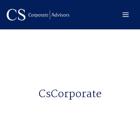
La Firma
Internacional
Servicios
Equipo
CsCorporate
Transacciones
CONTACTO →