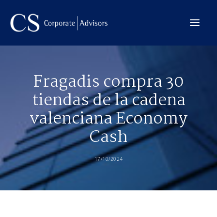
La Firma
Fragadis compra 30
Internacional
tiendas de la cadena
Servicios
valenciana Economy
Equipo
Cash
Transacciones
17/10/2024
CONTACTO →