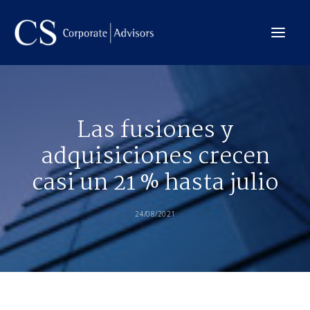
La Firma
Las fusiones y
Internacional
adquisiciones crecen
Servicios
casi un 21 % hasta julio
Equipo
Transacciones
24/08/2021
CONTACTO →