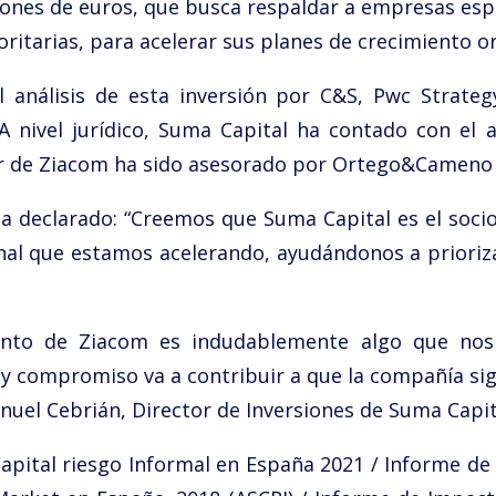
lones de euros, que busca respaldar a empresas esp
ritarias, para acelerar sus planes de crecimiento o
 análisis de esta inversión por C&S, Pwc Strate
 A nivel jurídico, Suma Capital ha contado con el a
dor de Ziacom ha sido asesorado por Ortego&Cameno
 ha declarado: “Creemos que Suma Capital es el s
onal que estamos acelerando, ayudándonos a prioriza
iento de Ziacom es indudablemente algo que nos 
 y compromiso va a contribuir a que la compañía si
nuel Cebrián, Director de Inversiones de Suma Capit
Capital riesgo Informal en España 2021 / Informe de