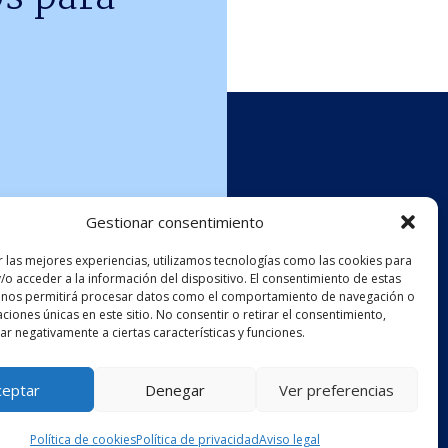
Gestionar consentimiento
r las mejores experiencias, utilizamos tecnologías como las cookies para
/o acceder a la información del dispositivo. El consentimiento de estas
 nos permitirá procesar datos como el comportamiento de navegación o
caciones únicas en este sitio. No consentir o retirar el consentimiento,
r negativamente a ciertas características y funciones.
o
Síguenos
en:
ceptar
Denegar
Ver preferencias
E)
Diseño web
por
Mediatics
Política de cookies
Política de privacidad
Aviso legal