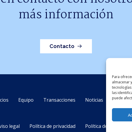
más información
Contacto
Para ofrece
almacenar y
tecnologías
las identifi
puede afecta
cios
Equipo
Transacciones
Noticias
Contact
A
viso legal
Política de privacidad
Política de cookies (U