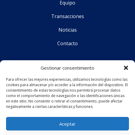
Equipo
Transacciones
Noticias
Contacto
Síguenos
Gestionar consentimiento
Para ofrecer las mejores experiencias, utilizamos tecnologías como las
cookies para almacenar y/o acceder a la información del dispositivo. El
CS Corporate Advisors © 2025
consentimiento de estas tecnologías nos permitirá procesar datos
como el comportamiento de navegación o las identificaciones únicas
en este sitio. No consentir o retirar el consentimiento, puede afectar
negativamente a ciertas características y funciones.
Aviso legal
Política de privacidad
Aceptar