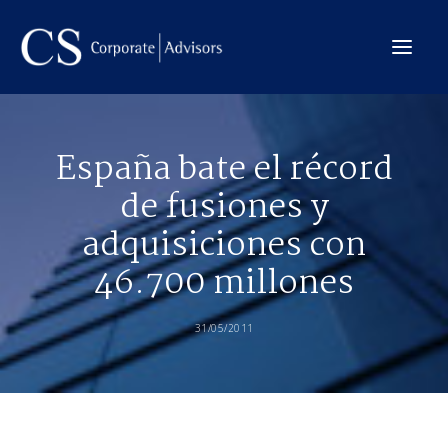
La Firma
España bate el récord
Internacional
de fusiones y
Servicios
adquisiciones con
Equipo
46.700 millones
Transacciones
31/05/2011
CONTACTO →