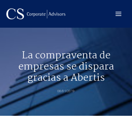
La Firma
La compraventa de
Internacional
empresas se dispara
Servicios
gracias a Abertis
Equipo
Transacciones
08/01/2019
CONTACTO →