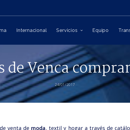
rma
Internacional
Servicios
Equipo
Tran
os de Venca compra
24/01/2017
 de venta de
moda
, textil y hogar a través de catá