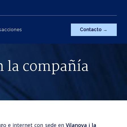
sacciones
Contacto →
n la compañía
logo e internet con sede en
Vilanova i la