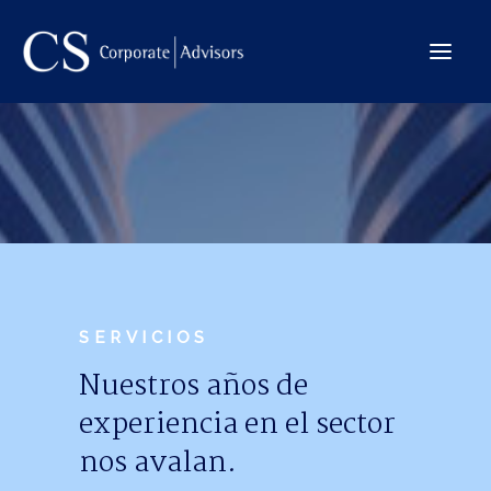
La Firma
Internacional
Servicios
Equipo
Transacciones
SERVICIOS
Nuestros años de
experiencia en el sector
CONTACTO →
nos avalan.