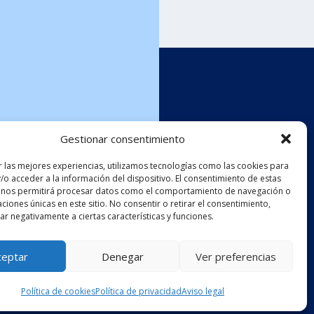
Gestionar consentimiento
r las mejores experiencias, utilizamos tecnologías como las cookies para
/o acceder a la información del dispositivo. El consentimiento de estas
 nos permitirá procesar datos como el comportamiento de navegación o
caciones únicas en este sitio. No consentir o retirar el consentimiento,
r negativamente a ciertas características y funciones.
o
Síguenos
en:
ceptar
Denegar
Ver preferencias
E)
Diseño web
por
Mediatics
Política de cookies
Política de privacidad
Aviso legal