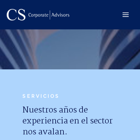
La Firma
Internacional
Servicios
Equipo
Transacciones
SERVICIOS
Nuestros años de
experiencia en el sector
CONTACTO →
nos avalan.